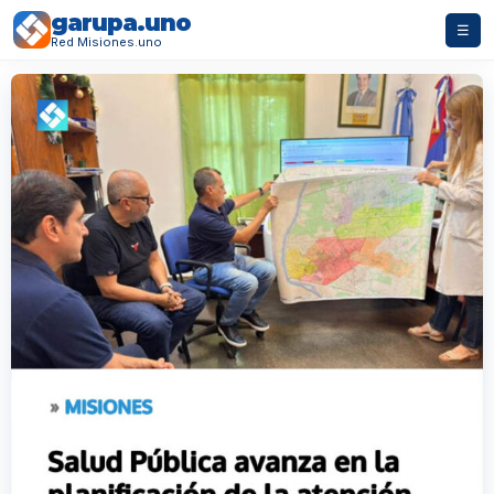
garupa.uno
☰
Red Misiones.uno