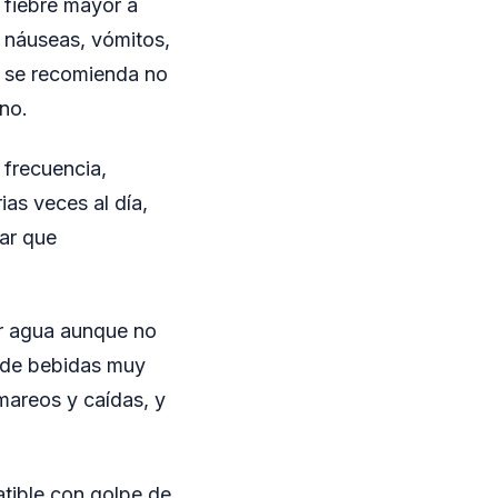
 fiebre mayor a
, náuseas, vómitos,
s se recomienda no
no.
 frecuencia,
ias veces al día,
rar que
ar agua aunque no
y de bebidas muy
 mareos y caídas, y
atible con golpe de