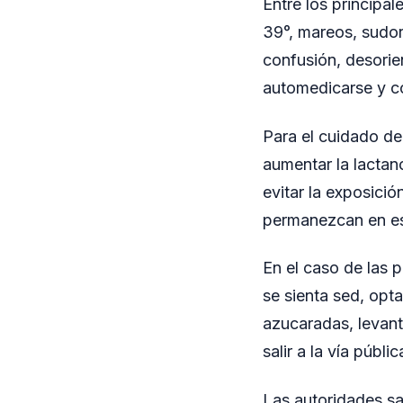
Entre los principa
39°, mareos, sudora
confusión, desorie
automedicarse y co
Para el cuidado de
aumentar la lactanc
evitar la exposición
permanezcan en es
En el caso de las
se sienta sed, opt
azucaradas, levant
salir a la vía púb
Las autoridades sa