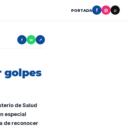
f
◎
⌕
PORTADA
f
w
↗
 golpes
sterio de Salud
n especial
ia de reconocer