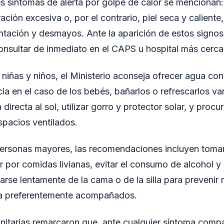
les síntomas de alerta por golpe de calor se mencionan:
ción excesiva o, por el contrario, piel seca y caliente
ntación y desmayos. Ante la aparición de estos signo
nsultar de inmediato en el CAPS u hospital más cerca
 niñas y niños, el Ministerio aconseja ofrecer agua con
ia en el caso de los bebés, bañarlos o refrescarlos var
 directa al sol, utilizar gorro y protector solar, y procu
pacios ventilados.
 personas mayores, las recomendaciones incluyen tom
ar por comidas livianas, evitar el consumo de alcohol 
arse lentamente de la cama o de la silla para prevenir
lica preferentemente acompañados.
nitarias remarcaron que, ante cualquier síntoma comp