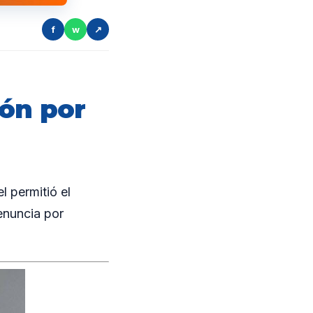
f
w
↗
ión por
l permitió el
enuncia por