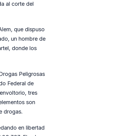
a al corte del
 Alem, que dispuso
sado, un hombre de
artel, donde los
 Drogas Peligrosas
ado Federal de
nvoltorio, tres
 elementos son
e drogas.
edando en libertad