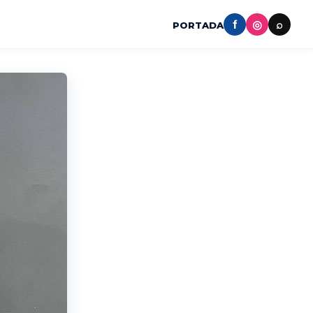
f
◎
⌕
PORTADA