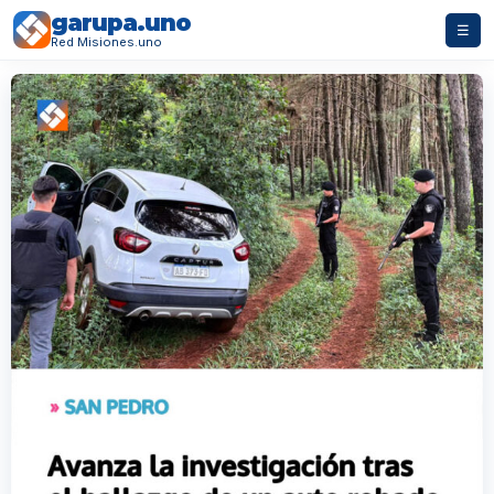
garupa.uno
☰
Red Misiones.uno