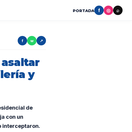
f
◎
⌕
PORTADA
f
w
↗
asaltar
lería y
sidencial de
ja con un
o interceptaron.