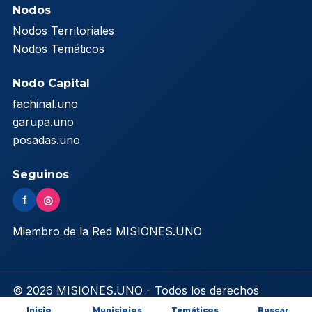
Nodos
Nodos Territoriales
Nodos Temáticos
Nodo Capital
fachinal.uno
garupa.uno
posadas.uno
Seguinos
f
◎
Miembro de la Red MISIONES.UNO
© 2026 MISIONES.UNO - Todos los derechos
reservados
Inicio
Municipios
Temáticos
Buscar